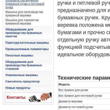
производства крученой
ручки и петлевой ру
бумажной ручки и петлевой
ручки
предназначено для 
Машина для производства
бумажной веревки
бумажных ручек. Кр
Машина для перемотки
бумажной веревки
веревка положена м
Оборудование для
бумагами и прочно с
производства бумажных
пакетов
отдельную ручку авт
Пакетоделательные машины
функцией подсчитыва
Промышленные ламинаторы
идеальное оборудов
Печатные машины
Оборудование для
производства бумажных
стаканов
Упаковочные машины
Технические пара
Смеситель-гранулятор
Модель
Новые продукты
Вес бумаги для ручки
Вес бумаги для петлевой ручки
Контакты
Диаметр веревки
Диаметр петлевой ручки