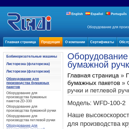
English
Español
Português
Оборудование для произ
Главная страница
Продукция
О компании
Сертификаты
Обсл
Оборудование 
Бобинорезательные машины
бумажной ручк
Листорезка (флаторезка)
Листорезки (флаторезки)
Главная страница
»
Оборудование для
бумажных пакетов
» 
производства бумажных
пакетов
ручки и петлевой ру
Оборудование для
производства бумажных
пакетов ZD-330
Модель: WFD-100-2
Оборудование для
производства бумажной ручки
Наше высокоскорост
Оборудование для
производства петлевой ручки
для производства к
Оборудование для