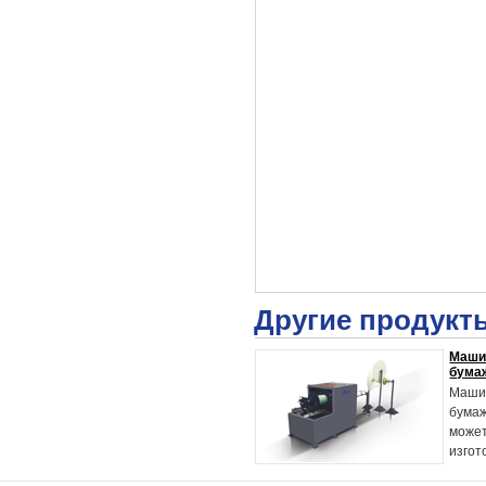
Другие продукт
Маши
бума
Машин
бумаж
может
изгот